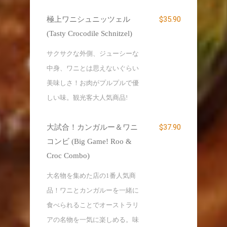
$35.90
極上ワニシュニッツェル
(Tasty Crocodile Schnitzel)
サクサクな外側、ジューシーな
中身、ワニとは思えないぐらい
美味しさ！お肉がプルプルで優
しい味。観光客大人気商品!
$37.90
大試合！カンガルー＆ワニ
コンビ (Big Game! Roo &
Croc Combo)
大名物を集めた店の1番人気商
品！ワニとカンガルーを一緒に
食べられることでオーストラリ
アの名物を一気に楽しめる。味