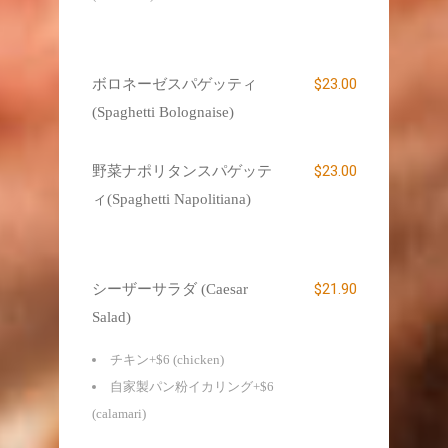
$23.00
ボロネーゼスパゲッティ
(Spaghetti Bolognaise)
$23.00
野菜ナポリタンスパゲッテ
ィ(Spaghetti Napolitiana)
$21.90
シーザーサラダ (Caesar
Salad)
チキン+$6 (chicken)
自家製パン粉イカリング+$6
(calamari)