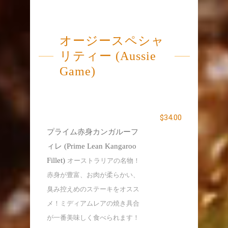
オージースペシャ
リティー (Aussie
Game)
$34.00
プライム赤身カンガルーフ
ィレ (Prime Lean Kangaroo
Fillet)
オーストラリアの名物！
赤身が豊富、お肉が柔らかい、
臭み控えめのステーキをオスス
メ！ミディアムレアの焼き具合
が一番美味しく食べられます！