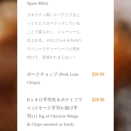
Spare Ribs)
クオリティ高いスペアリブをじ
っくりとスロークックしている
ことで柔らかく、ジューシーに
仕上がる。それにCock & Bullの
スペシャリティーソースと焼き
付けて、旨味がたまらない！
$36.90
ポークチョップ (Pork Loin
Chops)
$28.90
B１キロ手羽先＆ポテトフラ
イ (スモーク手羽か揚げ手
羽) (1 Kg of Chicken Wings
& Chips smoked or fried)