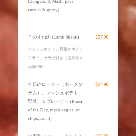
(Bangers, & Mash, peas,
carrots & gravy)
$27.90
羊のすね肉 (Lamb Shank)
マッシュポテト、野菜かポテト
フライ、サラダ付き（追加羊す
ね肉+$6).
$24.90
今日のロースト（ポークか
ラム）、マッシュポテト、
野菜、＆グレービー (Roast
of the Day, mash vegies, or
chips, salad)