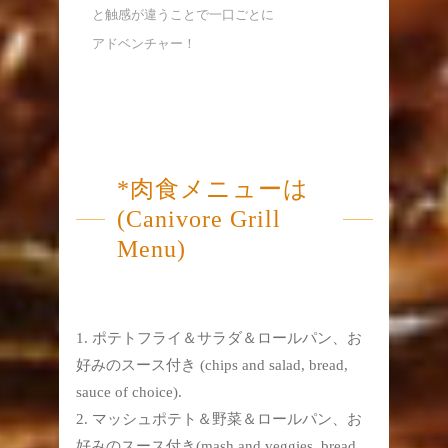
と触感が違うことで一口ごとに
アドベンチャー！
*肉食メニューは
(Canivore Grill
Menu)
ポテトフライ＆サラダ＆ロールパン、お
好みのスース付き (chips and salad, bread,
sauce of choice).
マッシュポテト＆野菜＆ロールパン、お
好みのスース付き(mash and veggies, bread,