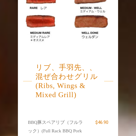
リブ、手羽先、、
混ぜ合わせグリル
(Ribs, Wings &
Mixed Grill)
$46.90
BBQ豚スペアリブ（フルラ
ック）(Full Rack BBQ Pork